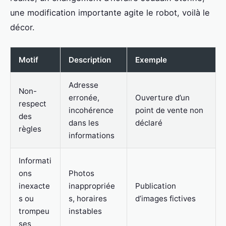
une modification importante agite le robot, voilà le
décor.
Motif
Description
Exemple
Adresse
Non-
erronée,
Ouverture d’un
respect
incohérence
point de vente non
des
dans les
déclaré
règles
informations
Informati
ons
Photos
inexacte
inappropriée
Publication
s ou
s, horaires
d’images fictives
trompeu
instables
ses